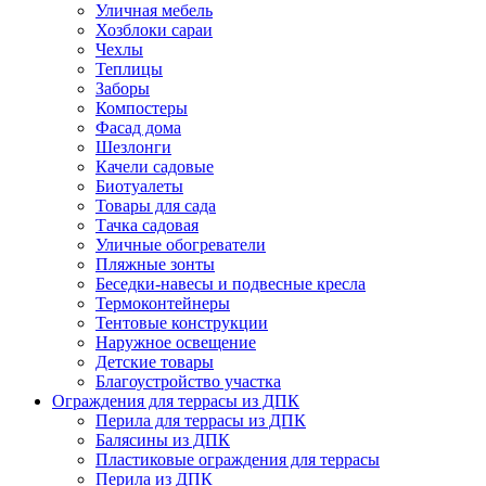
Уличная мебель
Хозблоки сараи
Чехлы
Теплицы
Заборы
Компостеры
Фасад дома
Шезлонги
Качели садовые
Биотуалеты
Товары для сада
Тачка садовая
Уличные обогреватели
Пляжные зонты
Беседки-навесы и подвесные кресла
Термоконтейнеры
Тентовые конструкции
Наружное освещение
Детские товары
Благоустройство участка
Ограждения для террасы из ДПК
Перила для террасы из ДПК
Балясины из ДПК
Пластиковые ограждения для террасы
Перила из ДПК