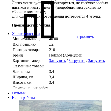
Легко монтируется и демонтируется, не требуют особых
навыков и инструментов (подробная инструкция по
сборке в комплекте).
Для одной секции ограждения потребуется 4 уголка.
Производство: Чехия.
Характеристики
Сравнить
Минимальная цена
40.00
Вкл позицию
Да
Позиция товара
210
Бренд
Holzhof (Хольцхоф)
Картинки галереи
Загрузить
/
Загрузить
/
Загрузить
Связанные товары
Длина, см
3,4
Ширина, см
3,4
Высота, см
3,4
Список наших работ
Отзывы
Наши работы